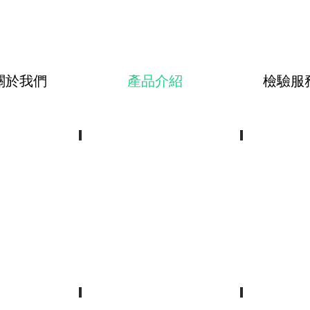
關於我們
產品介紹
檢驗服
浸灰劑
脫灰劑
Liming
Deliming