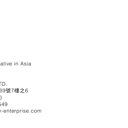
ive in Asia
TD.
69號7樓之6
)
549
ty-enterprise.com